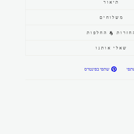
תיאור
משלוחים
חזרות & החלפות
שאלי אותנו
שתפ/י
שתפ/י
תפי
שתפי בפינטרס
בפייסבוק
בפיטרנס