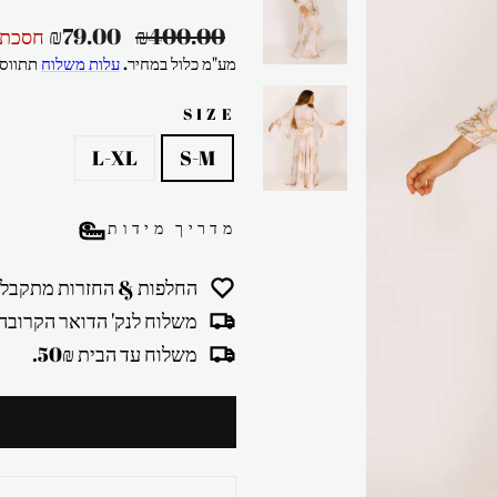
מחיר
מחיר
₪79.00
₪400.00
חסכת 80%
רגיל
מבצע
מע"מ כלול במחיר.
עלות משלוח
תתווסף
SIZE
L-XL
S-M
מדריך מידות
החלפות & החזרות מתקבלו
משלוח לנק' הדואר הקרובה 30₪
משלוח עד הבית 50₪.