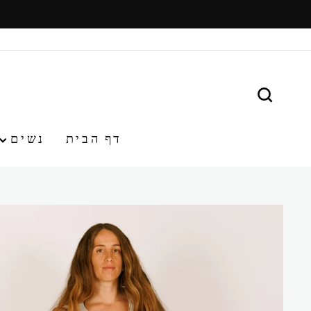
משיכ/י
תוכן
חפש
דף הבית
נשים