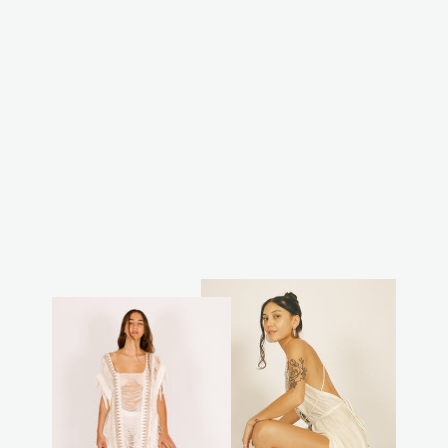
וסט/ חולצת
קשירה אור שחורה
₪170.00