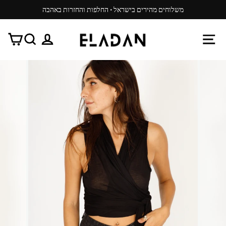
משיכ/י
משלוחים מהירים בישראל · החלפות והחזרות באהבה
תוכן
עצור
ניגון
ניווט באתר
התנתק
חפש
עג