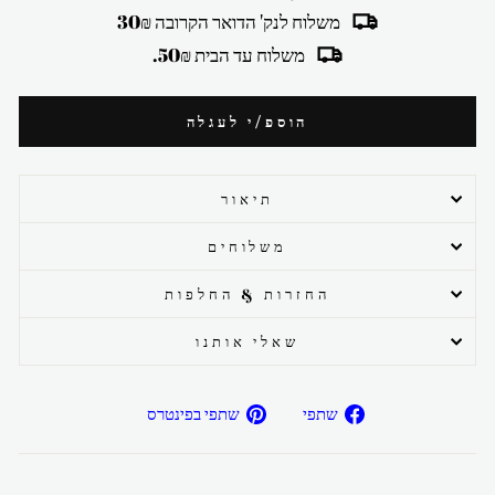
משלוח לנק' הדואר הקרובה 30₪
משלוח עד הבית 50₪.
הוספ/י לעגלה
תיאור
משלוחים
החזרות & החלפות
שאלי אותנו
שתפ/י
שתפ/י
שתפי
שתפי בפינטרס
בפייסבוק
בפיטרנס