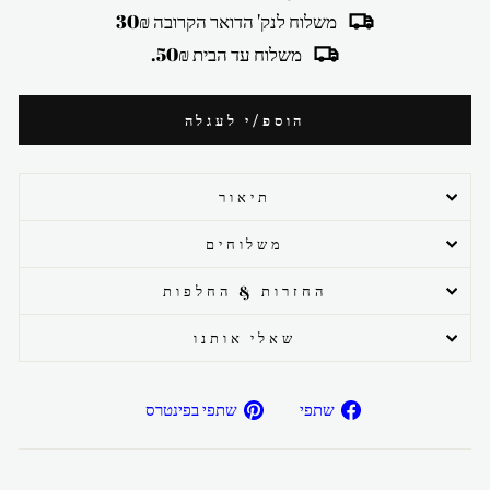
משלוח לנק' הדואר הקרובה 30₪
משלוח עד הבית 50₪.
הוספ/י לעגלה
תיאור
משלוחים
החזרות & החלפות
שאלי אותנו
שתפ/י
שתפ/י
שתפי
שתפי בפינטרס
בפייסבוק
בפיטרנס