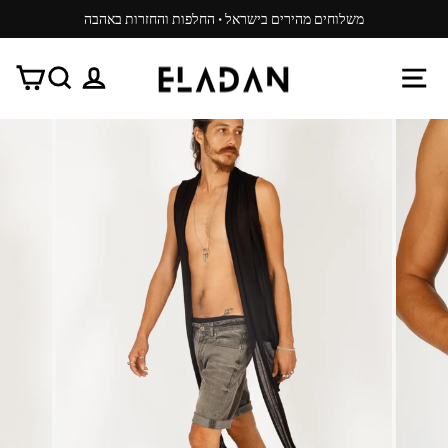
משיכ/י
משלוחים מהירים בישראל · החלפות והחזרות באהבה
תוכן
עצור
ניגון
ניווט באתר
התנתק
חפש
עג