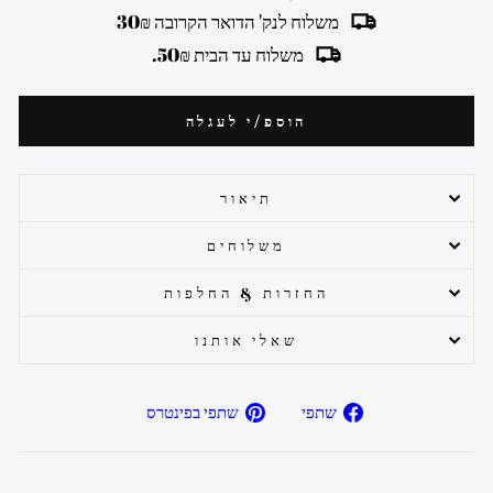
משלוח לנק' הדואר הקרובה 30₪
משלוח עד הבית 50₪.
הוספ/י לעגלה
תיאור
משלוחים
החזרות & החלפות
שאלי אותנו
שתפ/י
שתפ/י
שתפי
שתפי בפינטרס
בפייסבוק
בפיטרנס