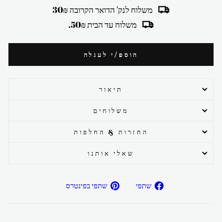
משלוח לנק' הדואר הקרובה 30₪
משלוח עד הבית 50₪.
הוספ/י לעגלה
תיאור
משלוחים
החזרות & החלפות
שאלי אותנו
שתפ/י
שתפ/י
שתפי
שתפי בפינטרס
בפייסבוק
בפיטרנס