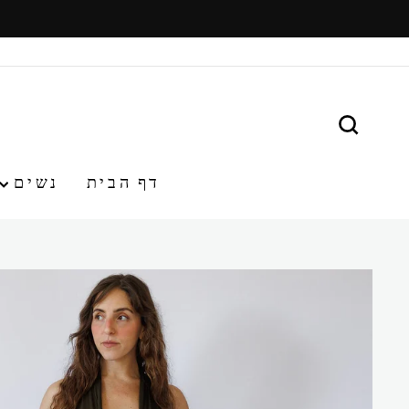
משיכ/י
תוכן
חפש
דף הבית
נשים