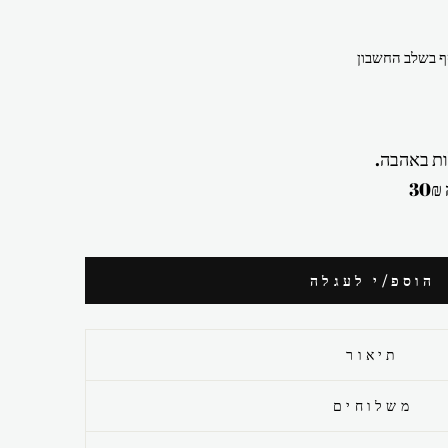
 בשלב החשבון
ת באהבה.
הוספ/י לעגלה
תיאור
משלוחים