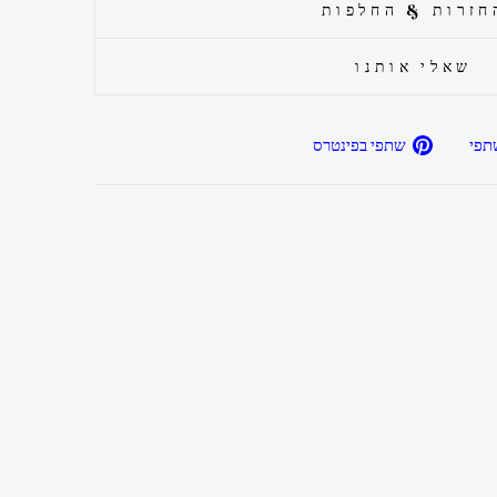
חזרות & החלפות
שאלי אותנו
שתפ/י
שתפ/י
תפי
שתפי בפינטרס
בפייסבוק
בפיטרנס