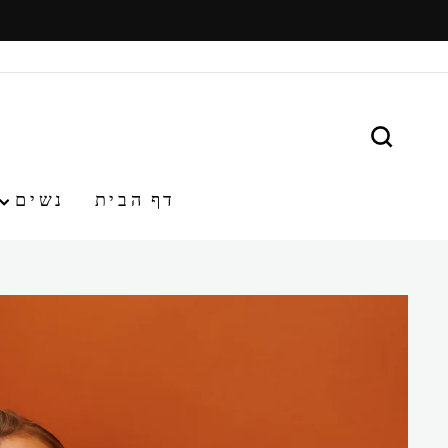
משיכ/י
תוכן
חפש
דף הבית
נשים