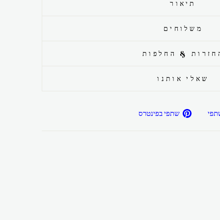
תיאור
משלוחים
חזרות & החלפות
שאלי אותנו
שתפ/י
שתפ/י
תפי
שתפי בפינטרס
בפייסבוק
בפיטרנס