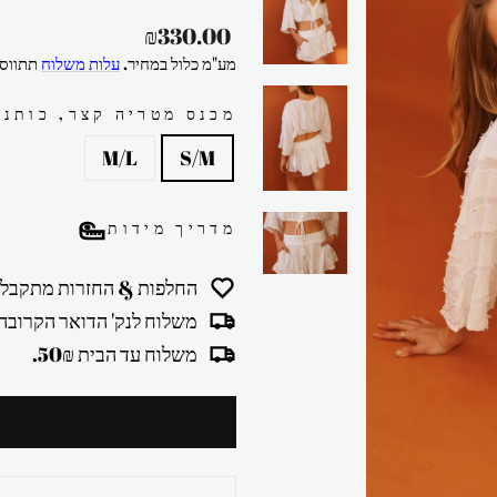
מחיר
₪330.00
רגיל
מע"מ כלול במחיר.
עלות משלוח
תתווסף
מכנס מטריה קצר, כותנת
M/L
S/M
מדריך מידות
החלפות & החזרות מתקבלו
משלוח לנק' הדואר הקרובה 30₪
משלוח עד הבית 50₪.