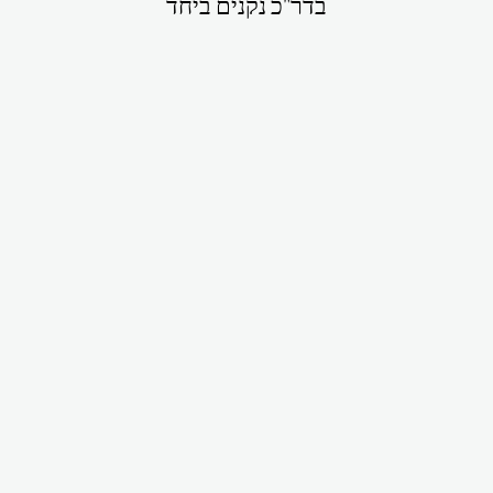
בדר"כ נקנים ביחד
סט: חולצת בטן
כפתורים, שרוול
מידי + מכנס
מטריה קצר,
כותנת פרנזים
שחורה
₪330.00