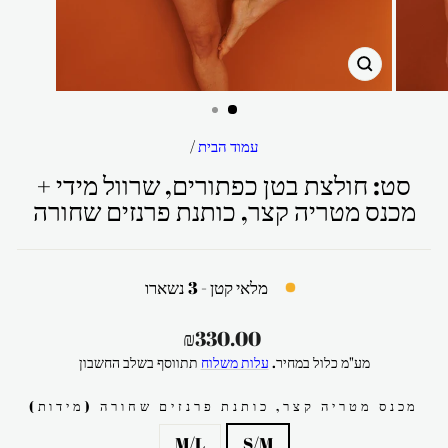
סגור
עמוד הבית
/
סט: חולצת בטן כפתורים, שרוול מידי +
מכנס מטריה קצר, כותנת פרנזים שחורה
מלאי קטן - 3 נשארו
מחיר
₪330.00
רגיל
מע"מ כלול במחיר.
עלות משלוח
תתווסף בשלב החשבון
מכנס מטריה קצר, כותנת פרנזים שחורה (מידות)
M/L
S/M