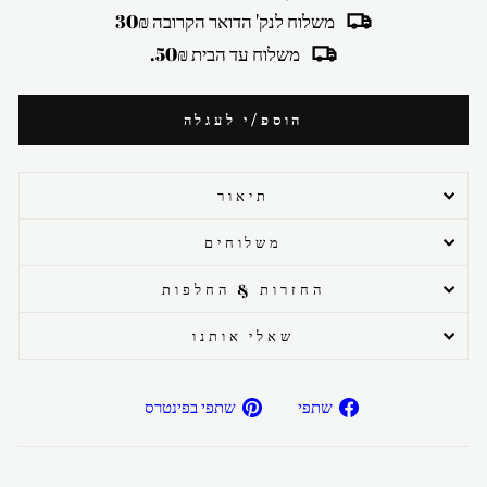
משלוח לנק' הדואר הקרובה 30₪
משלוח עד הבית 50₪.
הוספ/י לעגלה
תיאור
משלוחים
החזרות & החלפות
שאלי אותנו
שתפ/י
שתפ/י
שתפי
שתפי בפינטרס
בפייסבוק
בפיטרנס