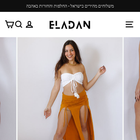
משיכ/י
משלוחים מהירים בישראל · החלפות והחזרות באהבה
תוכן
עצור
ניגון
ניווט באתר
התנתק
חפש
עג