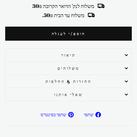
משלוח לנק' הדואר הקרובה 30₪
משלוח עד הבית 50₪.
הוספ/י לעגלה
תיאור
משלוחים
החזרות & החלפות
שאלי אותנו
שתפ/י
שתפ/י
שתפי
שתפי בפינטרס
בפייסבוק
בפיטרנס