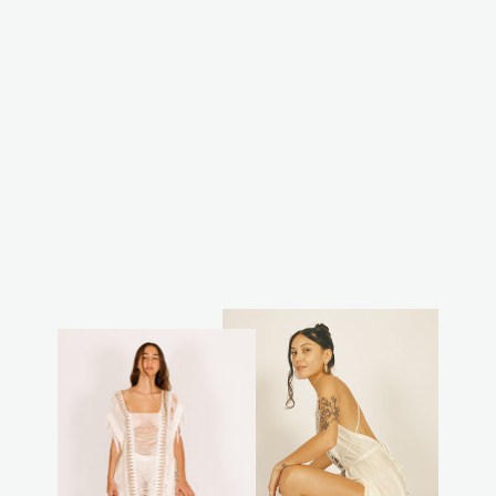
חצאית אופק ירוק
זית
₪230.00