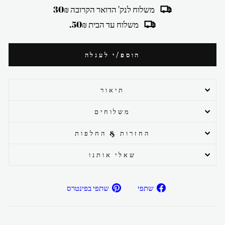
משלוח לנק' הדואר הקרובה 30₪
משלוח עד הבית 50₪.
הוספ/י לעגלה
תיאור
משלוחים
החזרות & החלפות
שאלי אותנו
שתפ/י
שתפ/י
שתפי
שתפי בפינטרס
בפייסבוק
בפיטרנס