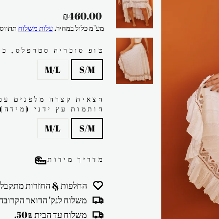
מחיר
₪460.00
רגיל
מע"מ כלול במחיר.
עלות משלוח
תתווסף
טופ סוכריה סטרפלס, כו
M/L
S/M
חצאית קצרה מלפנים עם 
חותמות עץ ידני (מידה)
M/L
S/M
מדריך מידות
החלפות & החזרות מתקבלו
משלוח לנק' הדואר הקרובה 30₪
משלוח עד הבית 50₪.