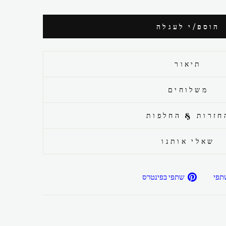
הוספ/י לעגלה
תיאור
משלוחים
חזרות & החלפות
שאלי אותנו
שתפ/י
שתפ/י
תפי
שתפי בפינטרס
בפייסבוק
בפיטרנס