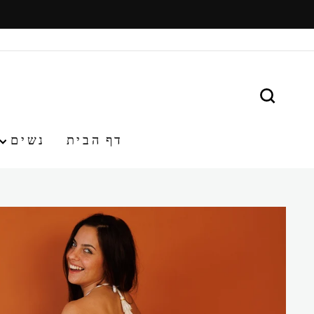
משיכ/י
תוכן
חפש
דף הבית
נשים