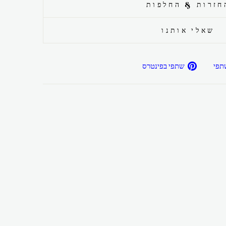
חזרות & החלפות
שאלי אותנו
שתפ/י
שתפ/י
תפי
שתפי בפינטרס
בפייסבוק
בפיטרנס