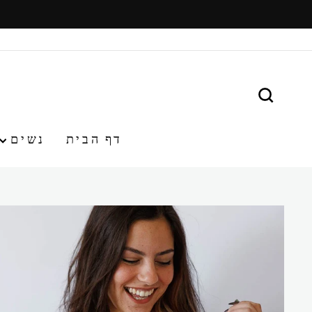
משיכ/י
תוכן
חפש
דף הבית
נשים