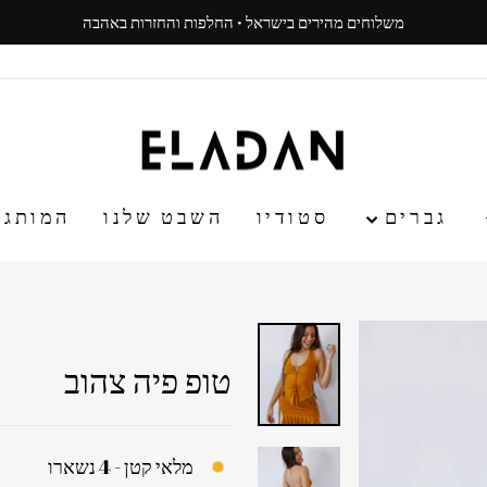
משלוחים מהירים בישראל · החלפות והחזרות באהבה
עצור
ניגון
גברים
סטודיו
השבט שלנו
המותג
טופ פיה צהוב
מלאי קטן - 4 נשארו