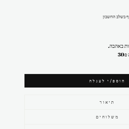
 בשלב החשבון
ת באהבה.
הוספ/י לעגלה
תיאור
משלוחים