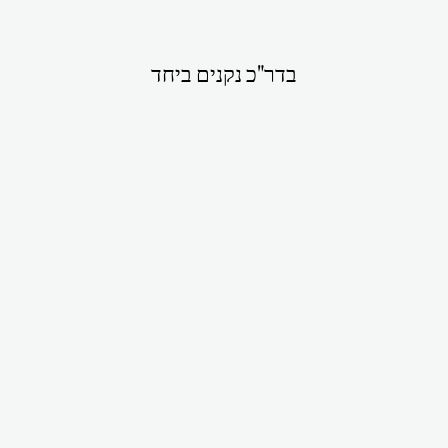
בדר"כ נקנים ביחד
סט אוריה שחור
₪400.00