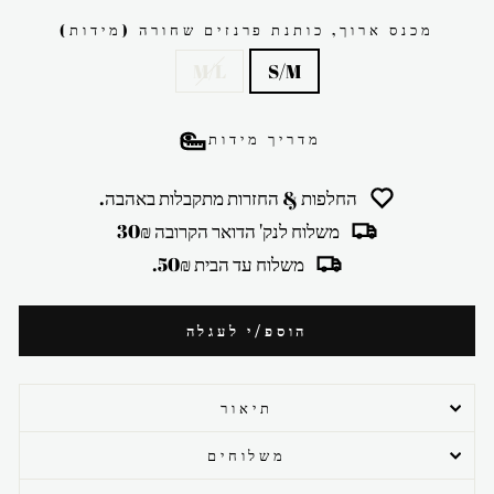
מכנס ארוך, כותנת פרנזים שחורה (מידות)
M/L
S/M
מדריך מידות
החלפות & החזרות מתקבלות באהבה.
משלוח לנק' הדואר הקרובה 30₪
משלוח עד הבית 50₪.
הוספ/י לעגלה
תיאור
משלוחים