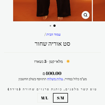
סגור
עמוד הבית
/
סט אוריה שחור
מלאי קטן - 5 נשארו
מחיר
₪400.00
רגיל
מע"מ כלול במחיר.
עלות משלוח
תתווסף בשלב החשבון
טופ קשר מלפנים, כותנת פרנזים שחורה (מידה)
M/L
S/M