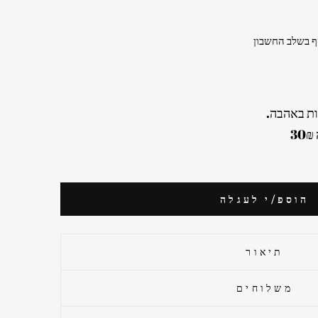
 בשלב החשבון
ת באהבה.
הוספ/י לעגלה
תיאור
משלוחים