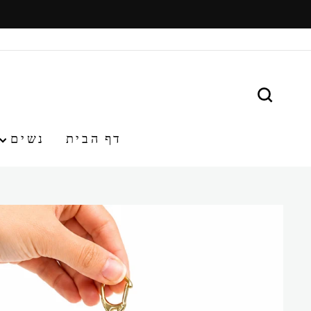
משיכ/י
תוכן
חפש
דף הבית
נשים