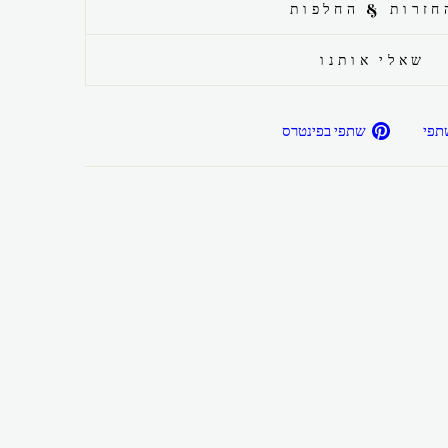
חזרות & החלפות
שאלי אותנו
שתפ/י
שתפ/י
תפי
שתפי בפינטרס
בפייסבוק
בפיטרנס