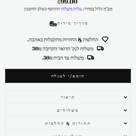
מחיר
₪99.00
רגיל
מע"מ כלול במחיר.
עלות משלוח
תתווסף בשלב החשבון
מדריך מידות
החלפות & החזרות מתקבלות באהבה.
משלוח לנק' הדואר הקרובה 30₪
משלוח עד הבית 50₪.
הוספ/י לעגלה
תיאור
משלוחים
החזרות & החלפות