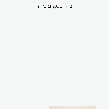
בדר"כ נקנים ביחד
מחזיקי תיק/
מפתחות פרנזים
לבנים ופיקושי
₪99.00