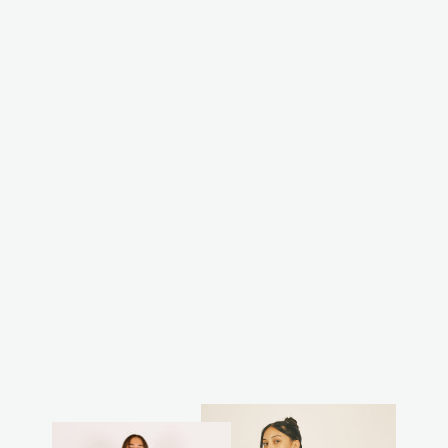
מבצע
מכופתרת ארוכה
לגבר - טטרה
שחורה
מחיר
מחיר
₪150.00
₪350.00
רגיל
מבצע
חסכת 57%