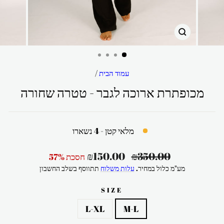
סגור
עמוד הבית
/
מכופתרת ארוכה לגבר - טטרה שחורה
מלאי קטן - 4 נשארו
מחיר
מחיר
₪150.00
₪350.00
חסכת 57%
רגיל
מבצע
מע"מ כלול במחיר.
עלות משלוח
תתווסף בשלב החשבון
SIZE
L-XL
M-L