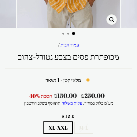
סגור
עמוד הבית
/
מכופתרת פסים בצבע נטורל-צהוב
מלאי קטן - 1 נשאר
מחיר
מחיר
₪150.00
₪250.00
חסכת 40%
רגיל
מבצע
מע"מ כלול במחיר.
עלות משלוח
תתווסף בשלב החשבון
SIZE
XL-XXL
M-L