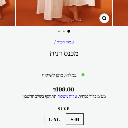
סגור
עמוד הבית
/
מכנס דנית
במלאי, מוכן לשילוח
מחיר
₪199.00
רגיל
מע"מ כלול במחיר.
עלות משלוח
תתווסף בשלב החשבון
SIZE
L-XL
S-M