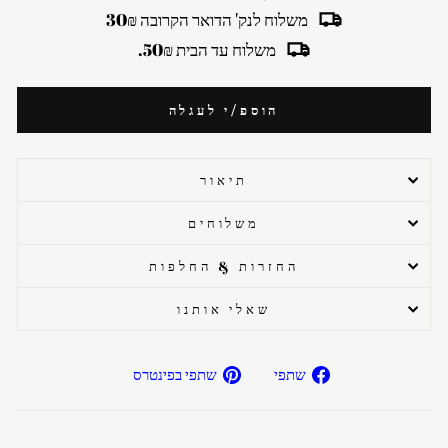
משלוח לנק' הדואר הקרובה 30₪
משלוח עד הבית 50₪.
הוספ/י לעגלה
תיאור
משלוחים
החזרות & החלפות
שאלי אותנו
שתפ/י
שתפ/י
שתפי
שתפי בפינטרס
בפייסבוק
בפיטרנס