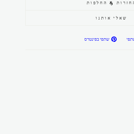
חזרות & החלפות
שאלי אותנו
שתפ/י
שתפ/י
תפי
שתפי בפינטרס
בפייסבוק
בפיטרנס