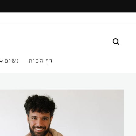
משיכ/י
תוכן
חפש
דף הבית
נשים