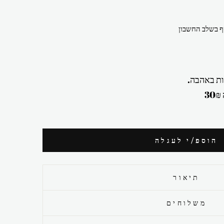
 בשלב החשבון
ת באהבה.
הוספ/י לעגלה
תיאור
משלוחים