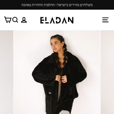
משיכ/י
משלוחים מהירים בישראל · החלפות והחזרות באהבה
תוכן
עצור
ניגון
ניווט באתר
התנתק
חפש
עג