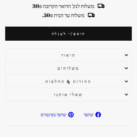
משלוח לנק' הדואר הקרובה 30₪
משלוח עד הבית 50₪.
הוספ/י לעגלה
תיאור
משלוחים
החזרות & החלפות
שאלי אותנו
שתפ/י
שתפ/י
שתפי
שתפי בפינטרס
בפייסבוק
בפיטרנס