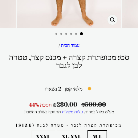
סגור
עמוד הבית
/
סט: מכופתרת קצרה + מכנס קצר, טטרה
לבן לגבר
מלאי קטן - 2 נשארו
מחיר
מחיר
₪280.00
₪500.00
חסכת 44%
רגיל
מבצע
מע"מ כלול במחיר.
עלות משלוח
תתווסף בשלב החשבון
מכופתרת קצרה לגבר - טטרה לבנה (SIZE)
XXXL
XL-XXL
M-L