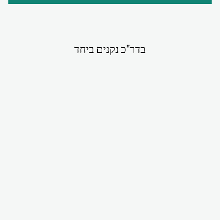
בדר"כ נקנים ביחד
מבצע
סט: מכופתרת
קצרה + מכנס
קצר, טטרה לבן
לגבר
מחיר
מחיר
₪280.00
₪500.00
רגיל
מבצע
חסכת 44%