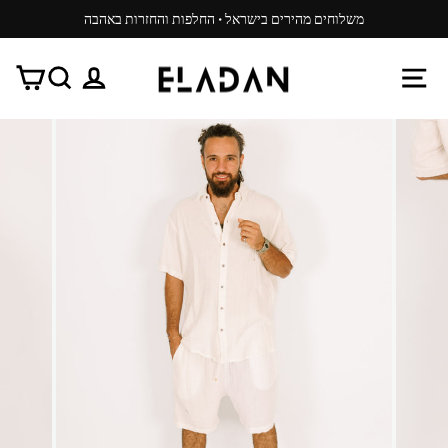
משיכ/י
משלוחים מהירים בישראל · החלפות והחזרות באהבה
תוכן
עצור
ניגון
ניווט באתר
התנתק
חפש
עג