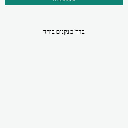
בדר"כ נקנים ביחד
סט אבישי תכלת
₪380.00