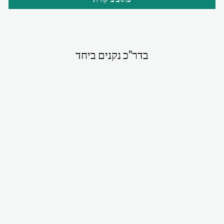
בדר"כ נקנים ביחד
סט אבישי קאמל
₪380.00