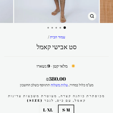
סגור
עמוד הבית
/
סט אבישי קאמל
מלאי קטן - 9 נשארו
מחיר
₪380.00
רגיל
מע"מ כלול במחיר.
עלות משלוח
תתווסף בשלב החשבון
מכופתרת כותנה קצרה, מעוטרת משבצות עדינות
קאמל, עם כיס, לגבר (SIZE)
L-XL
S-M