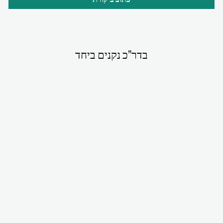
בדר"כ נקנים ביחד
סט תומר אפור
₪380.00