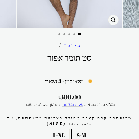
סגור
עמוד הבית
/
סט תומר אפור
מלאי קטן - 3 נשארו
מחיר
₪380.00
רגיל
מע"מ כלול במחיר.
עלות משלוח
תתווסף בשלב החשבון
מכופתרת קרפ קצרה אפורה בצביעה משופשפת, עם
כיס, לגבר (SIZE)
L-XL
S-M