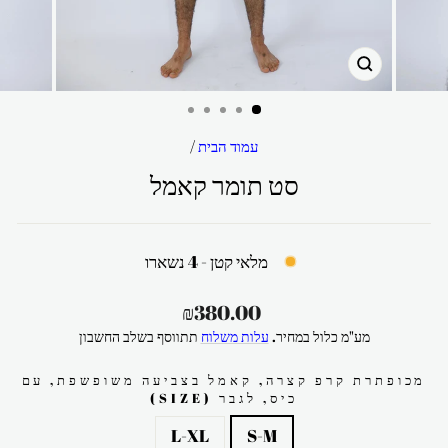
סגור
עמוד הבית
/
סט תומר קאמל
מלאי קטן - 4 נשארו
מחיר
₪380.00
רגיל
מע"מ כלול במחיר.
עלות משלוח
תתווסף בשלב החשבון
מכופתרת קרפ קצרה, קאמל בצביעה משופשפת, עם
כיס, לגבר (SIZE)
L-XL
S-M