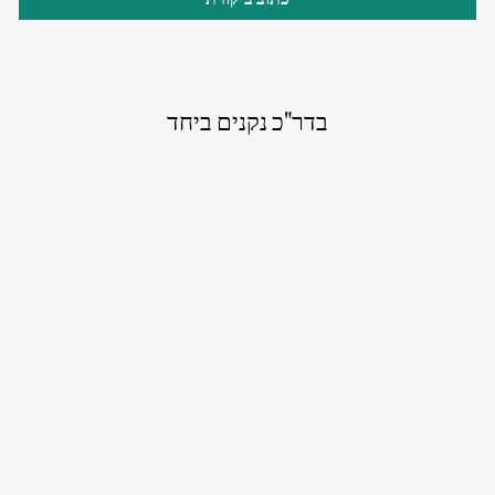
בדר"כ נקנים ביחד
סט תומר קאמל
₪380.00