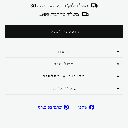
משלוח לנק' הדואר הקרובה 30₪
משלוח עד הבית 50₪.
הוספ/י לעגלה
תיאור
משלוחים
החזרות & החלפות
שאלי אותנו
שתפ/י
שתפ/י
שתפי
שתפי בפינטרס
בפייסבוק
בפיטרנס