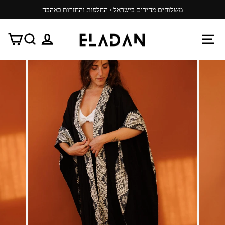
משיכ/י
משלוחים מהירים בישראל · החלפות והחזרות באהבה
תוכן
עצור
ניגון
ניווט באתר
התנתק
חפש
עג