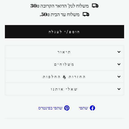
משלוח לנק' הדואר הקרובה 30₪
משלוח עד הבית 50₪.
הוספ/י לעגלה
תיאור
משלוחים
החזרות & החלפות
שאלי אותנו
שתפ/י
שתפ/י
שתפי
שתפי בפינטרס
בפייסבוק
בפיטרנס