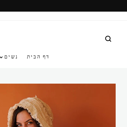
משיכ/י
תוכן
חפש
דף הבית
נשים