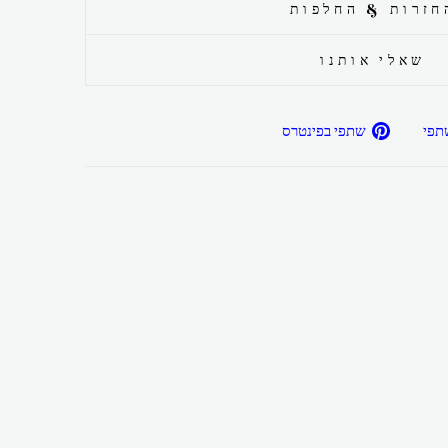
חזרות & החלפות
שאלי אותנו
שתפ/י
שתפ/י
תפי
שתפי בפינטרס
בפייסבוק
בפיטרנס