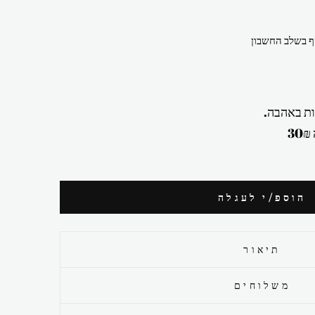
 בשלב החשבון
ת באהבה.
הוספ/י לעגלה
תיאור
משלוחים