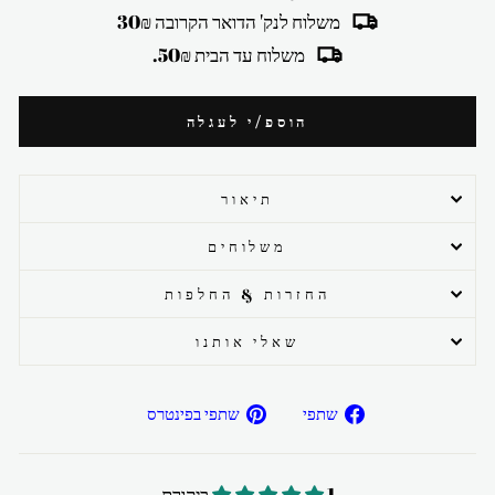
משלוח לנק' הדואר הקרובה 30₪
משלוח עד הבית 50₪.
הוספ/י לעגלה
תיאור
משלוחים
החזרות & החלפות
שאלי אותנו
שתפ/י
שתפ/י
שתפי
שתפי בפינטרס
בפייסבוק
בפיטרנס
1 ביקורת