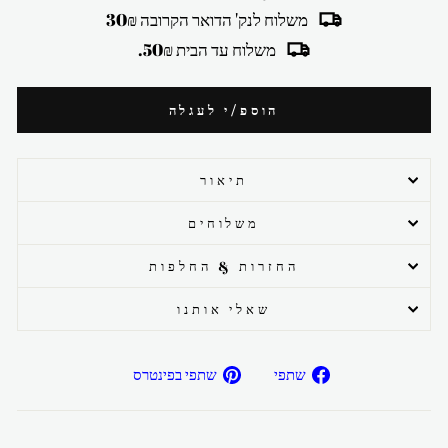
משלוח לנק' הדואר הקרובה 30₪
משלוח עד הבית 50₪.
הוספ/י לעגלה
תיאור
משלוחים
החזרות & החלפות
שאלי אותנו
שתפ/י
שתפ/י
שתפי
שתפי בפינטרס
בפייסבוק
בפיטרנס