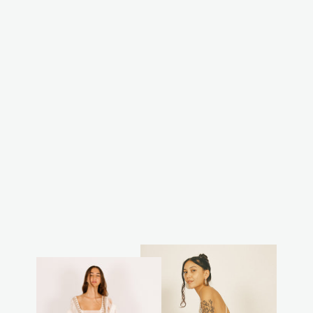
קימונו קצר, יחיד
מסוגו, כתום
כתמים ירוקים -
טאי דאי
מחיר
מחיר
₪199.00
₪350.00
רגיל
מבצע
חסכת 43%