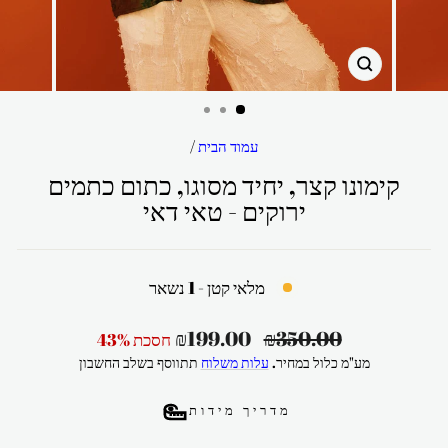
סגור
עמוד הבית
/
קימונו קצר, יחיד מסוגו, כתום כתמים
ירוקים - טאי דאי
מלאי קטן - 1 נשאר
מחיר
מחיר
₪199.00
₪350.00
חסכת 43%
רגיל
מבצע
מע"מ כלול במחיר.
עלות משלוח
תתווסף בשלב החשבון
מדריך מידות