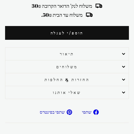
משלוח לנק' הדואר הקרובה 30₪
משלוח עד הבית 50₪.
הוספ/י לעגלה
תיאור
משלוחים
החזרות & החלפות
שאלי אותנו
שתפ/י
שתפ/י
שתפי
שתפי בפינטרס
בפייסבוק
בפיטרנס