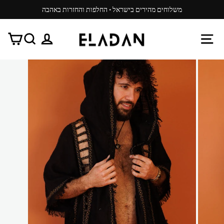
משיכ/י
משלוחים מהירים בישראל · החלפות והחזרות באהבה
תוכן
עצור
ניגון
ניווט באתר
התנתק
חפש
עג