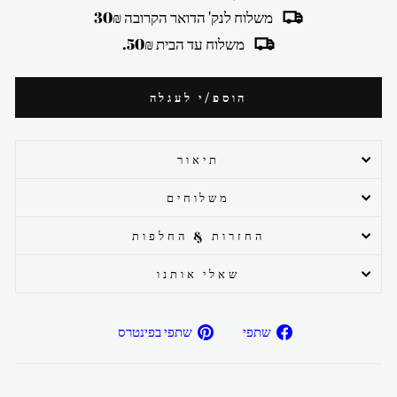
משלוח לנק' הדואר הקרובה 30₪
משלוח עד הבית 50₪.
הוספ/י לעגלה
תיאור
משלוחים
החזרות & החלפות
שאלי אותנו
שתפ/י
שתפ/י
שתפי
שתפי בפינטרס
בפייסבוק
בפיטרנס