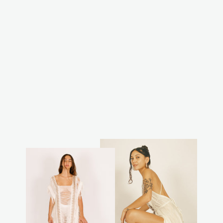
קפוצון קאסול קצר
- שחור מנצנץ
₪350.00