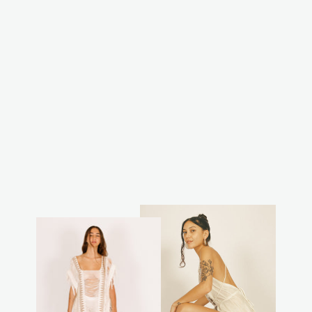
קפוצון קאסול
ארוך - פיקה
נטורל
₪399.00