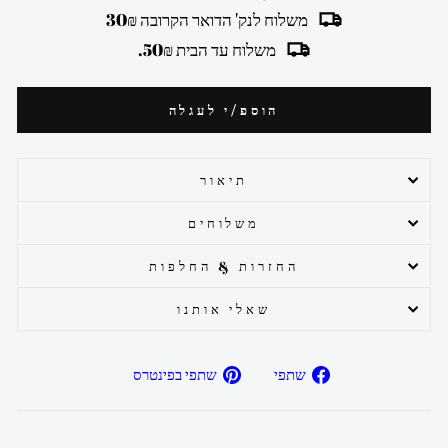
משלוח לנק' הדואר הקרובה 30₪
משלוח עד הבית 50₪.
הוספ/י לעגלה
תיאור
משלוחים
החזרות & החלפות
שאלי אותנו
שתפ/י
שתפ/י
שתפי
שתפי בפינטרס
בפייסבוק
בפיטרנס