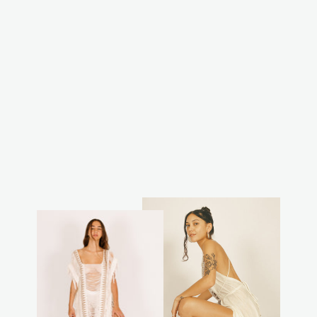
קפוצון קאסול
קצר- פיקה נטורל
₪350.00