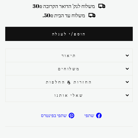
משלוח לנק' הדואר הקרובה 30₪
משלוח עד הבית 50₪.
הוספ/י לעגלה
תיאור
משלוחים
החזרות & החלפות
שאלי אותנו
שתפ/י
שתפ/י
שתפי
שתפי בפינטרס
בפייסבוק
בפיטרנס