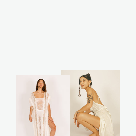
קימונו שיפיבו
נטורל
₪380.00