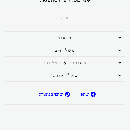
אזל
תיאור
משלוחים
החזרות & החלפות
שאלי אותנו
שתפ/י
שתפ/י
שתפי
שתפי בפינטרס
בפייסבוק
בפיטרנס