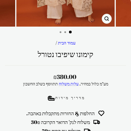
סגור
עמוד הבית
/
קימונו שיפיבו נטורל
מחיר
₪380.00
רגיל
מע"מ כלול במחיר.
עלות משלוח
תתווסף בשלב החשבון
מדריך מידות
החלפות & החזרות מתקבלות באהבה.
משלוח לנק' הדואר הקרובה 30₪
משלוח עד הבית 50₪.