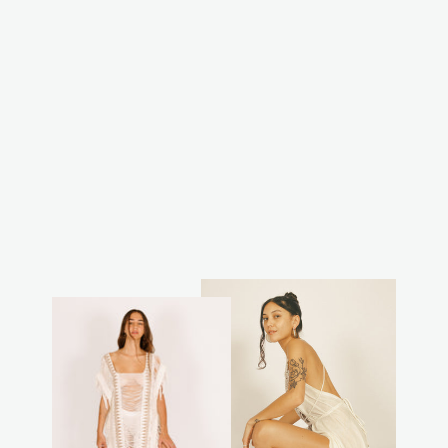
קפוצון קאסול
ארוך - רשת נטורל
₪350.00