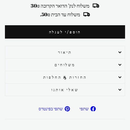
משלוח לנק' הדואר הקרובה 30₪
משלוח עד הבית 50₪.
הוספ/י לעגלה
תיאור
משלוחים
החזרות & החלפות
שאלי אותנו
שתפ/י
שתפ/י
שתפי
שתפי בפינטרס
בפייסבוק
בפיטרנס