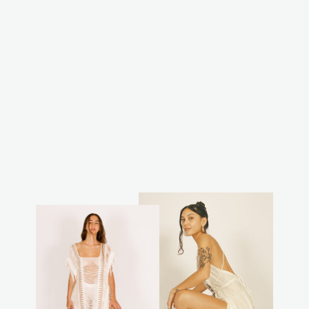
קפוצון קאסול
ארוך - רשת שחור
₪350.00