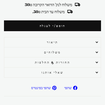
משלוח לנק' הדואר הקרובה 30₪
משלוח עד הבית 50₪.
הוספ/י לעגלה
תיאור
משלוחים
החזרות & החלפות
שאלי אותנו
שתפ/י
שתפ/י
שתפי
שתפי בפינטרס
בפייסבוק
בפיטרנס