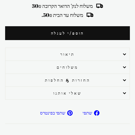
משלוח לנק' הדואר הקרובה 30₪
משלוח עד הבית 50₪.
הוספ/י לעגלה
תיאור
משלוחים
החזרות & החלפות
שאלי אותנו
שתפ/י
שתפ/י
שתפי
שתפי בפינטרס
בפייסבוק
בפיטרנס