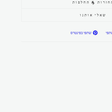
חזרות & החלפות
שאלי אותנו
שתפ/י
שתפ/י
תפי
שתפי בפינטרס
בפייסבוק
בפיטרנס