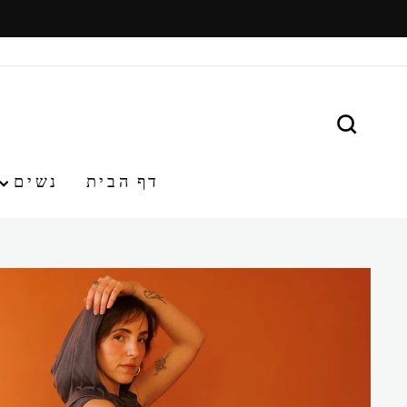
משיכ/י
תוכן
חפש
דף הבית
נשים