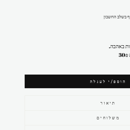
 בשלב החשבון
ת באהבה.
הוספ/י לעגלה
תיאור
משלוחים