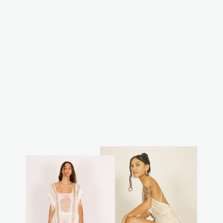
שמלת לילך אלמוג
זהב שחור
מחיר
מחיר
₪125.00
₪250.00
רגיל
מבצע
חסכת 50%