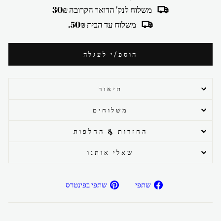
משלוח לנק' הדואר הקרובה 30₪
משלוח עד הבית 50₪.
הוספ/י לעגלה
תיאור
משלוחים
החזרות & החלפות
שאלי אותנו
שתפ/י
שתפ/י
שתפי
שתפי בפינטרס
בפייסבוק
בפיטרנס