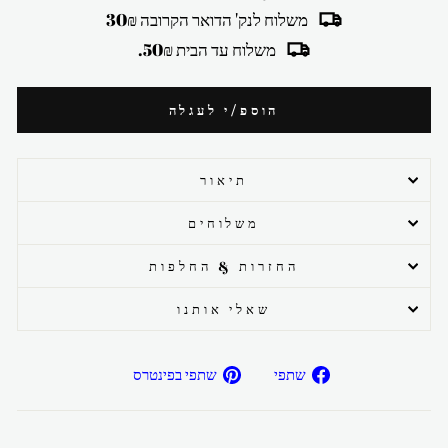
משלוח לנק' הדואר הקרובה 30₪
משלוח עד הבית 50₪.
הוספ/י לעגלה
תיאור
משלוחים
החזרות & החלפות
שאלי אותנו
שתפ/י
שתפ/י
שתפי
שתפי בפינטרס
בפייסבוק
בפיטרנס