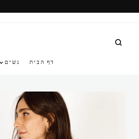
משיכ/י
תוכן
חפש
דף הבית
נשים