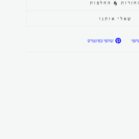
חזרות & החלפות
שאלי אותנו
שתפ/י
שתפ/י
תפי
שתפי בפינטרס
בפייסבוק
בפיטרנס