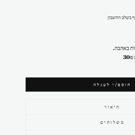
 בשלב החשבון
ת באהבה.
הוספ/י לעגלה
תיאור
משלוחים