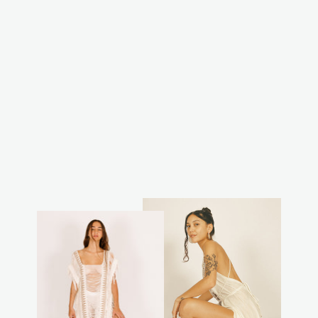
וסט/ חולצת
קשירה אור אפורה
₪170.00