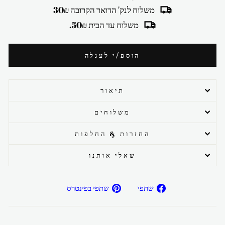
משלוח לנק' הדואר הקרובה 30₪
משלוח עד הבית 50₪.
הוספ/י לעגלה
תיאור
משלוחים
החזרות & החלפות
שאלי אותנו
שתפ/י
שתפ/י
שתפי
שתפי בפינטרס
בפייסבוק
בפיטרנס