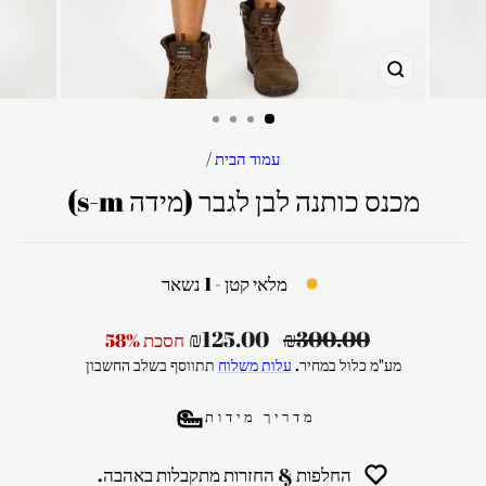
סגור
עמוד הבית
/
מכנס כותנה לבן לגבר (מידה s-m)
מלאי קטן - 1 נשאר
מחיר
מחיר
₪125.00
₪300.00
חסכת 58%
רגיל
מבצע
מע"מ כלול במחיר.
עלות משלוח
תתווסף בשלב החשבון
מדריך מידות
החלפות & החזרות מתקבלות באהבה.