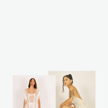
מכנס כותנה לבן
לגבר (מידה S-M)
מחיר
מחיר
₪125.00
₪300.00
רגיל
מבצע
חסכת 58%