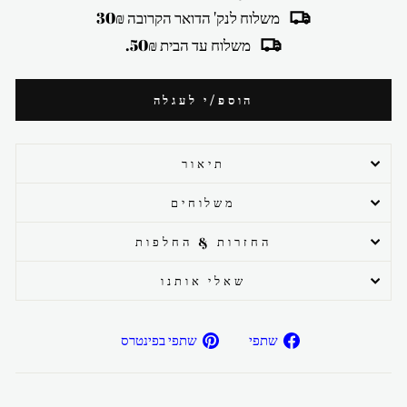
משלוח לנק' הדואר הקרובה 30₪
משלוח עד הבית 50₪.
הוספ/י לעגלה
תיאור
משלוחים
החזרות & החלפות
שאלי אותנו
שתפ/י
שתפ/י
שתפי
שתפי בפינטרס
בפייסבוק
בפיטרנס