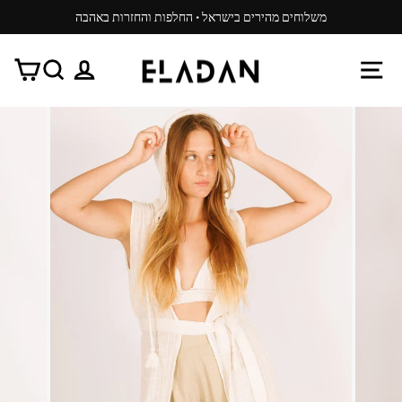
משיכ/י
משלוחים מהירים בישראל · החלפות והחזרות באהבה
תוכן
עצור
ניגון
ניווט באתר
התנתק
חפש
עג