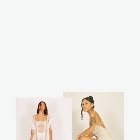
קימונו מקסי לבן,
כובע, ללא שרוול
מחיר
מחיר
₪299.00
₪399.00
רגיל
מבצע
חסכת 25%