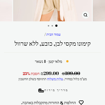
סגור
עמוד הבית
/
קימונו מקסי לבן, כובע, ללא שרוול
מלאי קטן - 1 נשאר
מחיר
מחיר
₪299.00
₪399.00
חסכת 25%
רגיל
מבצע
מע"מ כלול במחיר.
עלות משלוח
תתווסף בשלב החשבון
מדריך מידות
החלפות & החזרות מתקבלות באהבה.